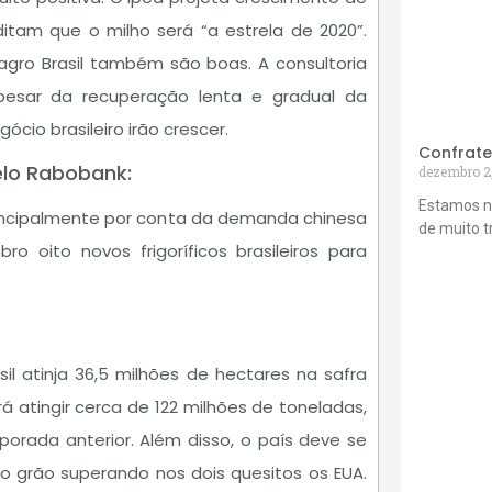
editam que o milho será “a estrela de 2020”.
 agro Brasil também são boas. A consultoria
pesar da recuperação lenta e gradual da
io brasileiro irão crescer.
Confrate
elo Rabobank:
dezembro 2
Estamos n
rincipalmente por conta da demanda chinesa
de muito 
o oito novos frigoríficos brasileiros para
l atinja 36,5 milhões de hectares na safra
rá atingir cerca de 122 milhões de toneladas,
orada anterior. Além disso, o país deve se
o grão superando nos dois quesitos os EUA.