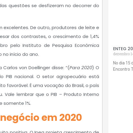
 das questões se desfizeram no decorrer do
 excelentes. De outro, produtores de leite e
esar dos contrastes, o crescimento de 1,4%
bro pelo Instituto de Pesquisa Econômica
ENTEG 2
 no início do ano.
dezembro 1
No dia 15 
 Carlos von Doellinger disse: “(
Para 2020
) O
Encontro 
o PIB nacional. O setor agropecuário está
favorável. É uma vocação do Brasil, o país
. Vale lembrar que o PIB – Produto Interno
de somente 1%.
onegócio em 2020
to positiva. O Ipea projeta crescimento de